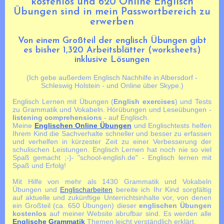
kostenlos und 620 Online Englisch
Übungen sind in mein Passwortbereich zu
erwerben
Von einem Großteil der englisch Übungen gibt
es bisher 1,320 Arbeitsblätter (worksheets)
inklusive Lösungen
(Ich gebe außerdem Englisch Nachhilfe in Albersdorf -
Schleswig Holstein - und Online über Skype.)
Englisch Lernen mit Übungen (
English exercises
) und Tests
zu Grammatik und Vokabeln. Hörübungen und Leseübungen -
listening comprehensions
- auf Englisch.
Meine
Englischen Online Übungen
und Englischtests helfen
Ihrem Kind die Sachverhalte schneller und besser zu erfassen
und verhelfen in kürzester Zeit zu einer Verbesserung der
schulischen Leistungen. Englisch Lernen hat noch nie so viel
Spaß gemacht ;-)- "school-english.de" - Englisch lernen mit
Spaß und Erfolg!
Mit Hilfe von mehr als 1430 Grammatik und Vokabeln
Übungen und
Englischarbeiten
bereite ich Ihr Kind sorgfältig
auf aktuelle und zukünftige Unterrichtsinhalte vor, von denen
ein Großteil (ca. 650 Übungen) dieser
englischen Übungen
kostenlos
auf meiner Website abrufbar sind. Es werden alle
Englische Grammatik
Themen leicht verständlich erklärt.