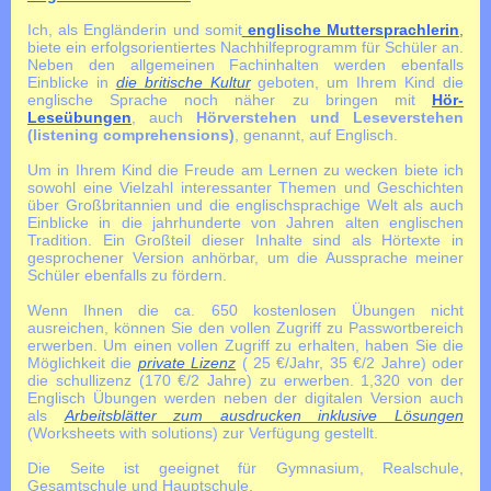
Ich, als Engländerin und somit
englische Muttersprachlerin
,
biete ein erfolgsorientiertes Nachhilfeprogramm für Schüler an.
Neben den allgemeinen Fachinhalten werden ebenfalls
Einblicke in
die britische Kultur
geboten, um Ihrem Kind die
englische Sprache noch näher zu bringen mit
Hör-
Leseübungen
, auch
Hörverstehen und Leseverstehen
(listening comprehensions)
, genannt, auf Englisch.
Um in Ihrem Kind die Freude am Lernen zu wecken biete ich
sowohl eine Vielzahl interessanter Themen und Geschichten
über Großbritannien und die englischsprachige Welt als auch
Einblicke in die jahrhunderte von Jahren alten englischen
Tradition. Ein Großteil dieser Inhalte sind als Hörtexte in
gesprochener Version anhörbar, um die Aussprache meiner
Schüler ebenfalls zu fördern.
Wenn Ihnen die ca. 650 kostenlosen Übungen nicht
ausreichen, können Sie den vollen Zugriff zu Passwortbereich
erwerben. Um einen vollen Zugriff zu erhalten, haben Sie die
Möglichkeit die
private Lizenz
( 25 €/Jahr, 35 €/2 Jahre) oder
die schullizenz (170 €/2 Jahre) zu erwerben. 1,320 von der
Englisch Übungen werden neben der digitalen Version auch
als
Arbeitsblätter zum ausdrucken inklusive Lösungen
(Worksheets with solutions) zur Verfügung gestellt.
Die Seite ist geeignet für Gymnasium, Realschule,
Gesamtschule und Hauptschule.